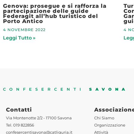
Genova: prosegue e si rafforza la
Tur
partecipazione delle guide
Con
Federagit all’hub turistico del
Gar
Porto Antico
gui
4 NOVEMBRE 2022
4 N
Leggi Tutto »
Legg
CONFESERCENTI
SAVONA
Contatti
Associazion
Via Montenotte 2/2 - 17100 Savona
Chi Siamo
Tel. 019 822856
Organizzazione
confesercentisavona@catliguria.it
Attività