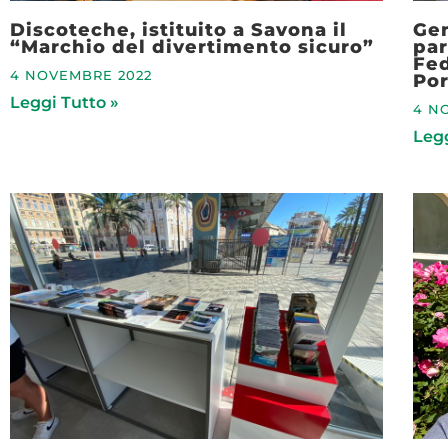
Discoteche, istituito a Savona il
Gen
“Marchio del divertimento sicuro”
par
Fed
4 NOVEMBRE 2022
Por
Leggi Tutto »
4 N
Legg