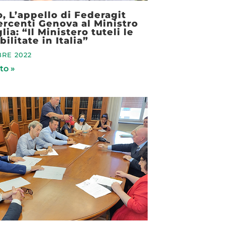
, L’appello di Federagit
rcenti Genova al Ministro
ia: “Il Ministero tuteli le
ilitate in Italia”
RE 2022
to »