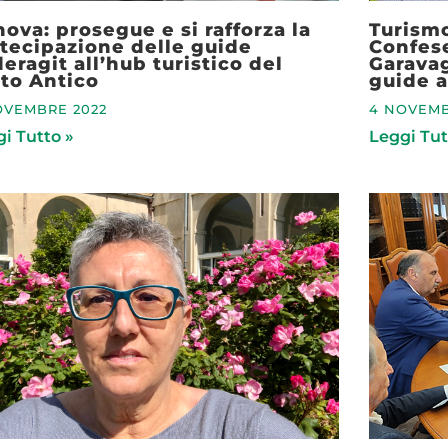
ova: prosegue e si rafforza la
Turismo
tecipazione delle guide
Confese
eragit all’hub turistico del
Garavagl
to Antico
guide ab
OVEMBRE 2022
4 NOVEMB
i Tutto »
Leggi Tut