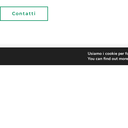
Contatti
Usiamo i cookie per fo
You can find out more
CONFESERCENTI
SAVONA
Contatti
Associazion
Via Montenotte 2/2 - 17100 Savona
Chi Siamo
Tel. 019 822856
Organizzazione
confesercentisavona@catliguria.it
Attività
con.service@pec.it
Organismi
Sedi
Social
Categorie
Facebook