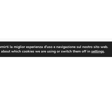
rnirti la miglior esperienza d'uso e navigazione sul nostro sito web.
 about which cookies we are using or switch them off in
settings
.
e
Servizi
Assistenza Sindacale
Paghe e Servizi al lavoro
Sicurezza sul lavoro
Formazione
Crea Impresa
Credito e Bandi