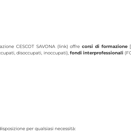
ormazione CESCOT SAVONA (link) offre
corsi di formazione
[
upati, disoccupati, inoccupati),
fondi interprofessionali
(F
disposizione per qualsiasi necessità: