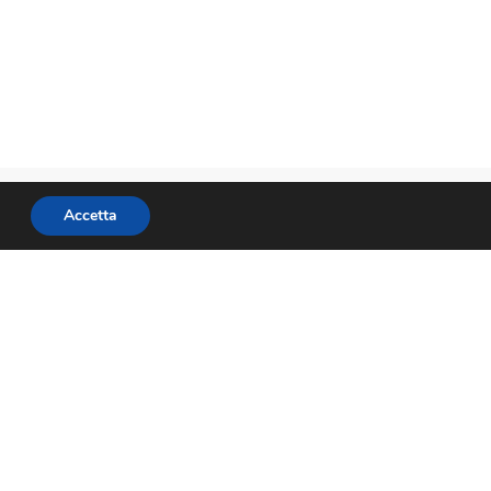
Accetta
Associazione Sicura | Completato MAGGIO
2022
PROGETTO COFINANZIATO
DALL’UNIONE EUROPEA