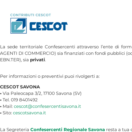
La sede territoriale Confesercenti attraverso l’ente di f
AGENTI DI COMMERCIO) sia finanziati con fondi pubblici (occ
EBN.TER), sia
privati
.
Per informazioni o preventivi puoi rivolgerti a:
CESCOT SAVONA
•
Via Paleocapa 3/2, 17100 Savona (SV)
•
Tel. 019 8401492
•
Mail:
cescot@confesercentisavona.it
•
Sito:
cescotsavona.it
La Segreteria
Confesercenti Regionale Savona
resta a tua 