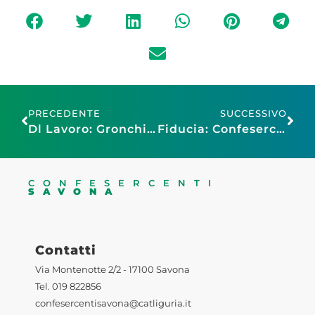
PRECEDENTE
SUCCESSIVO
Dl Lavoro: Gronchi, “Bene l’impegno contro il dumping contrattuale: è il primo passo per vincere la sfida del lavoro di qualità”
Fiducia: Confesercenti, conflitto Iran frena l’economia, scenario recessivo sempre più concreto. Potere d’acquisto torna a rallentare, a rischio consumi
CONFESERCENTI
SAVONA
Contatti
Via Montenotte 2/2 - 17100 Savona
Tel. 019 822856
confesercentisavona@catliguria.it